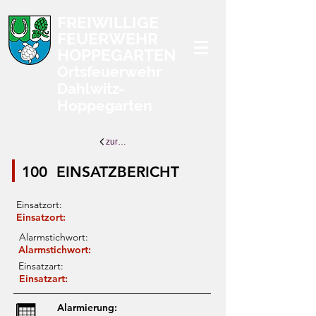
FREIWILLIGE
FEUERWEHR
HOPPEGARTEN
Ortsfeuerwehr
Dahlwitz-
Hoppegarten
zurück zur Übersicht
100
EINSATZBERICHT
Einsatzort:
Einsatzort:
Alarmstichwort:
Alarmstichwort:
Einsatzart:
Einsatzart:
Alarmierung: