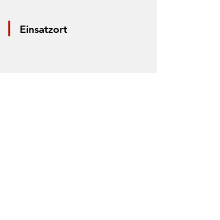
Einsatzort
*Aus Datenschutzgründen wird nur die
Mitte der Straße markiert. Anhand der
Markierung lässt sich nicht der Einsatzort
bestimmen.