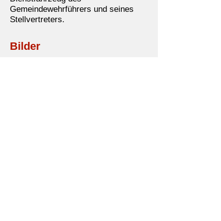
Gemeindewehrführers und seines
Stellvertreters.
Bilder
E-Mail:
ortswehrfuehrer@ffw-dahlwitz-