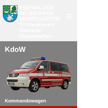
FREIWILLIGE
FEUERWEHR
HOPPEGARTEN
Ortsfeuerwehr
Dahlwitz-
Hoppegarten
KdoW
Kommandowagen