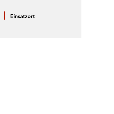
Einsatzort
*Aus Datenschutzgründen wird nur die
Mitte der Straße markiert. Anhand der
Markierung lässt sich nicht der Einsatzort
bestimmen.