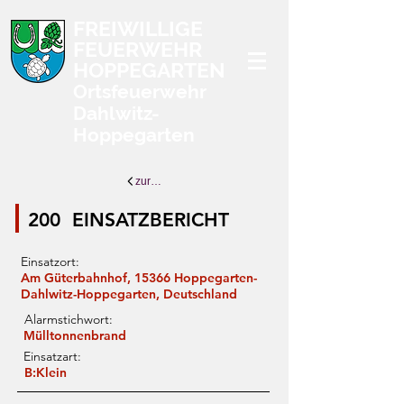
FREIWILLIGE
FEUERWEHR
HOPPEGARTEN
Ortsfeuerwehr
Dahlwitz-
Hoppegarten
zurück zur Übersicht
200
EINSATZBERICHT
Einsatzort:
Am Güterbahnhof, 15366 Hoppegarten-
Dahlwitz-Hoppegarten, Deutschland
Alarmstichwort:
Mülltonnenbrand
Einsatzart:
B:Klein