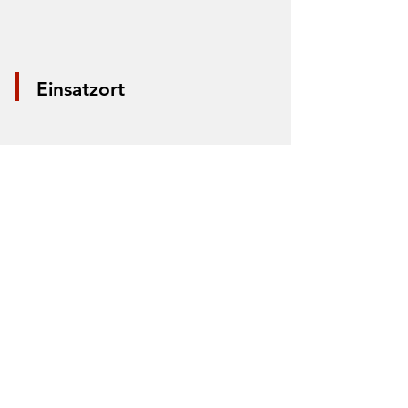
Einsatzort
*Aus Datenschutzgründen wird nur die
Mitte der Straße markiert. Anhand der
Markierung lässt sich nicht der Einsatzort
bestimmen.