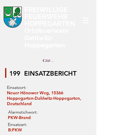
FREIWILLIGE
FEUERWEHR
HOPPEGARTEN
Ortsfeuerwehr
Dahlwitz-
Hoppegarten
zurück zur Übersicht
199
EINSATZBERICHT
Einsatzort:
Neuer Hönower Weg, 15366
Hoppegarten-Dahlwitz-Hoppegarten,
Deutschland
Alarmstichwort:
PKW-Brand
Einsatzart:
B:PKW