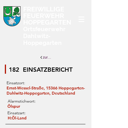
FREIWILLIGE
FEUERWEHR
HOPPEGARTEN
Ortsfeuerwehr
Dahlwitz-
Hoppegarten
zurück zur Übersicht
182
EINSATZBERICHT
Einsatzort:
Ernst-Wessel-Straße, 15366 Hoppegarten-
Dahlwitz-Hoppegarten, Deutschland
Alarmstichwort:
Ölspur
Einsatzart:
H:Öl-Land