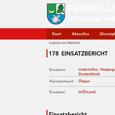
FREIWILL
Ortsfeuerwe
Start
Aktuelles
Dienstp
zurück zur Übersicht
178
EINSATZBERICHT
Lindenallee, Hoppeg
Einsatzort:
Deutschland
Alarmstichwort:
Ölspur
Einsatzart:
H:Öl-Land
Einsatzbericht