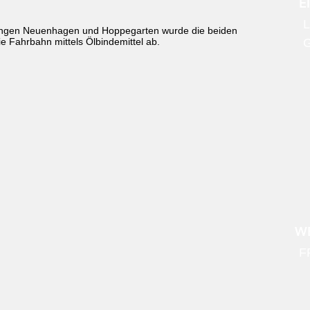
E
L
ungen Neuenhagen und Hoppegarten wurde die beiden
e Fahrbahn mittels Ölbindemittel ab.
WE
F