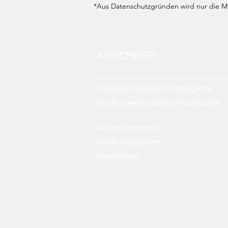
*Aus Datenschutzgründen wird nur die Mit
ANSCHRIFT
Freiwillige Feuerwehr Hoppegarten
Ortsfeuerwehr Dahlwitz-Hoppegarten
An der Feuerwehr 1
15366 Hoppegarten
Deutschland