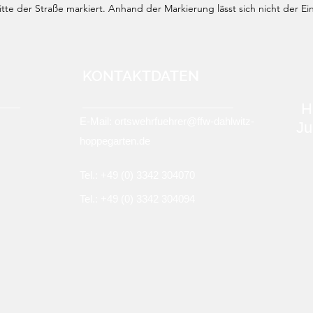
te der Straße markiert. Anhand der Markierung lässt sich nicht der Ei
KONTAKTDATEN
H
E-Mail:
ortswehrfuehrer@ffw-dahlwitz-
Ju
hoppegarten.de
Tel.: +49 (0)
3342 304070
Tel.: +49 (0) 3342 304094