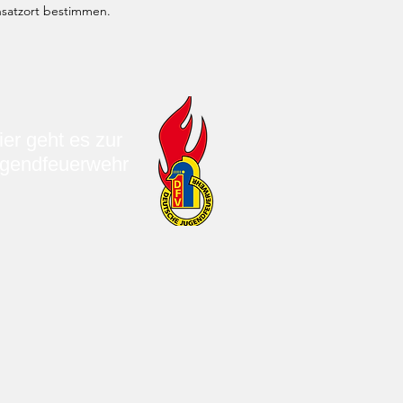
nsatzort bestimmen.
ier geht es zur
gendfeuerwehr