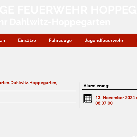
IGE FEUERWEHR HOPPE
hr Dahlwitz-Hoppegarten
lan
Einsätze
Fahrzeuge
Jugendfeuerwehr
arten-Dahlwitz-Hoppegarten,
Alarmierung:
13. November 2024
08:37:00