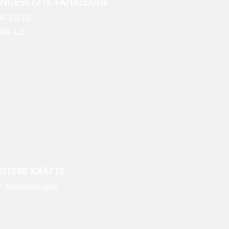
INGESETZTE FAHRZEUGE
F 16/12
GW-L2
ITERE KRÄFTE
F Neuenhagen