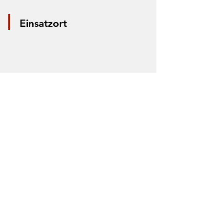
Einsatzort
*Aus Datenschutzgründen wird nur die
Mitte der Straße markiert. Anhand der
Markierung lässt sich nicht der Einsatzort
bestimmen.