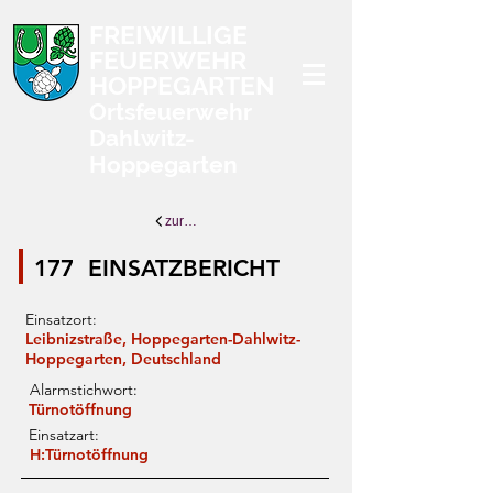
FREIWILLIGE
FEUERWEHR
HOPPEGARTEN
Ortsfeuerwehr
Dahlwitz-
Hoppegarten
zurück zur Übersicht
177
EINSATZBERICHT
Einsatzort:
Leibnizstraße, Hoppegarten-Dahlwitz-
Hoppegarten, Deutschland
Alarmstichwort:
Türnotöffnung
Einsatzart:
H:Türnotöffnung