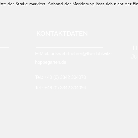
te der Straße markiert. Anhand der Markierung lässt sich nicht der Ei
KONTAKTDATEN
H
E-Mail:
ortswehrfuehrer@ffw-dahlwitz-
Ju
hoppegarten.de
Tel.: +49 (0)
3342 304070
Tel.: +49 (0) 3342 304094