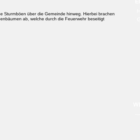
E
H
ge Sturmböen über die Gemeinde hinweg. Hierbei brachen
enbäumen ab, welche durch die Feuerwehr beseitigt
WE
--