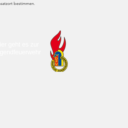
nsatzort bestimmen.
ier geht es zur
gendfeuerwehr