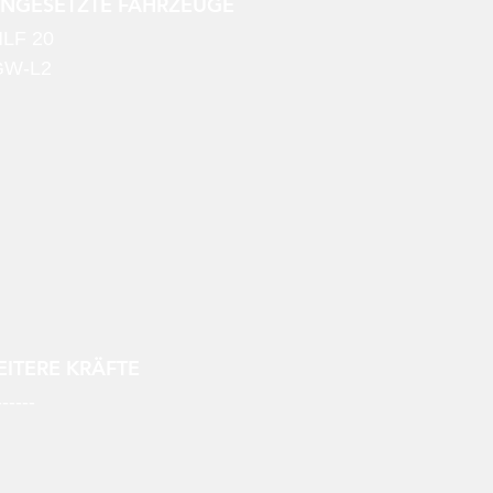
INGESETZTE FAHRZEUGE
LF 20
GW-L2
ITERE KRÄFTE
------