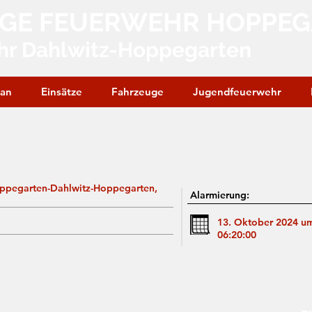
IGE FEUERWEHR HOPPE
hr Dahlwitz-Hoppegarten
lan
Einsätze
Fahrzeuge
Jugendfeuerwehr
oppegarten-Dahlwitz-Hoppegarten,
Alarmierung:
13. Oktober 2024 u
06:20:00