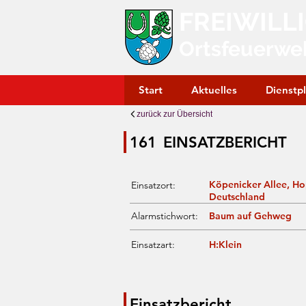
FREIWILL
Ortsfeuerwe
Start
Aktuelles
Dienstp
zurück zur Übersicht
161
EINSATZBERICHT
Köpenicker Allee, H
Einsatzort:
Deutschland
Alarmstichwort:
Baum auf Gehweg
Einsatzart:
H:Klein
Einsatzbericht