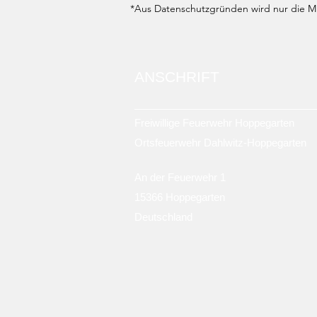
*Aus Datenschutzgründen wird nur die Mit
ANSCHRIFT
Freiwillige Feuerwehr Hoppegarten
Ortsfeuerwehr Dahlwitz-Hoppegarten
An der Feuerwehr 1
15366 Hoppegarten
Deutschland