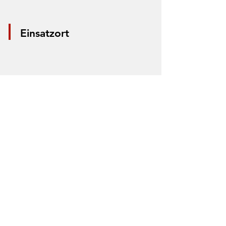
Einsatzort
*Aus Datenschutzgründen wird nur die
Mitte der Straße markiert. Anhand der
Markierung lässt sich nicht der Einsatzort
bestimmen.