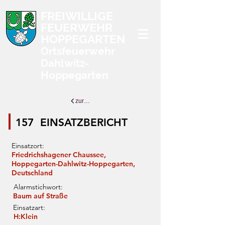
FREIWILLIGE
FEUERWEHR
HOPPEGARTEN
Ortsfeuerwehr
Dahlwitz-
Hoppegarten
zurück zur Übersicht
157
EINSATZBERICHT
Einsatzort:
Friedrichshagener Chaussee,
Hoppegarten-Dahlwitz-Hoppegarten,
Deutschland
Alarmstichwort:
Baum auf Straße
Einsatzart:
H:Klein