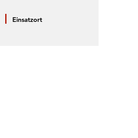
Einsatzort
*Aus Datenschutzgründen wird nur die
Mitte der Straße markiert. Anhand der
Markierung lässt sich nicht der Einsatzort
bestimmen.