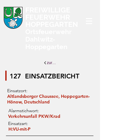
FREIWILLIGE
FEUERWEHR
HOPPEGARTEN
Ortsfeuerwehr
Dahlwitz-
Hoppegarten
zurück zur Übersicht
127
EINSATZBERICHT
Einsatzort:
Altlandsberger Chaussee, Hoppegarten-
Hönow, Deutschland
Alarmstichwort:
Verkehrsunfall PKW/Krad
Einsatzart:
H:VU-mit-P