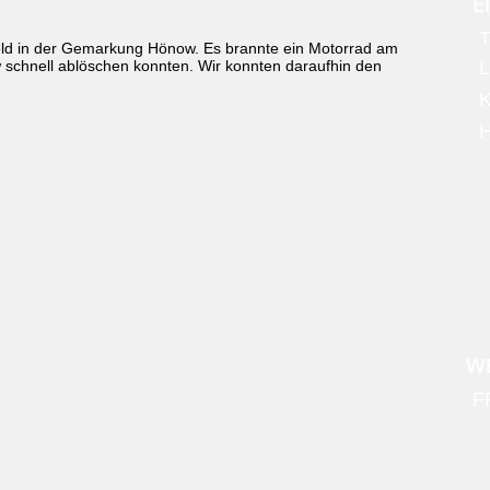
E
T
ld in der Gemarkung Hönow. Es brannte ein Motorrad am
 schnell ablöschen konnten. Wir konnten daraufhin den
L
H
WE
F