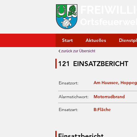
FREIWILL
Ortsfeuerwe
Start
Aktuelles
Dienstp
zurück zur Übersicht
121
EINSATZBERICHT
Am Haussee, Hoppeg
Einsatzort:
Alarmstichwort:
Motorradbrand
Einsatzart:
B:Fläche
Einsatzbericht