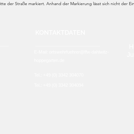
te der Straße markiert. Anhand der Markierung lässt sich nicht der Ei
KONTAKTDATEN
H
E-Mail:
ortswehrfuehrer@ffw-dahlwitz-
Ju
hoppegarten.de
Tel.: +49 (0)
3342 304070
Tel.: +49 (0) 3342 304094