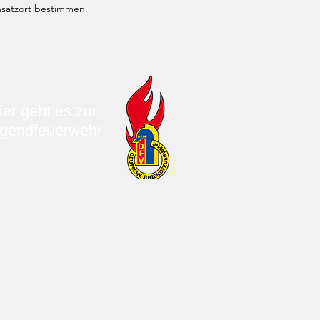
nsatzort bestimmen.
ier geht es zur
gendfeuerwehr