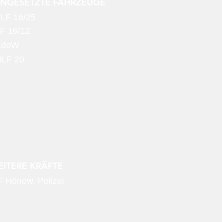
INGESETZTE FAHRZEUGE
LF 16/25
F 16/12
KdoW
LF 20
ITERE KRÄFTE
F Hönow, Polizei