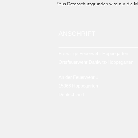
*Aus Datenschutzgründen wird nur die Mit
ANSCHRIFT
Freiwillige Feuerwehr Hoppegarten
Ortsfeuerwehr Dahlwitz-Hoppegarten
An der Feuerwehr 1
15366 Hoppegarten
Deutschland