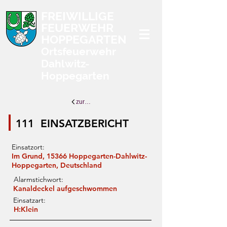
FREIWILLIGE
FEUERWEHR
HOPPEGARTEN
Ortsfeuerwehr
Dahlwitz-
Hoppegarten
zurück zur Übersicht
111
EINSATZBERICHT
Einsatzort:
Im Grund, 15366 Hoppegarten-Dahlwitz-
Hoppegarten, Deutschland
Alarmstichwort:
Kanaldeckel aufgeschwommen
Einsatzart:
H:Klein