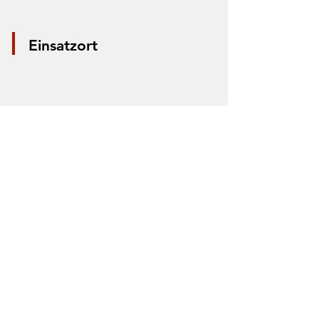
Einsatzort
*Aus Datenschutzgründen wird nur die
Mitte der Straße markiert. Anhand der
Markierung lässt sich nicht der Einsatzort
bestimmen.