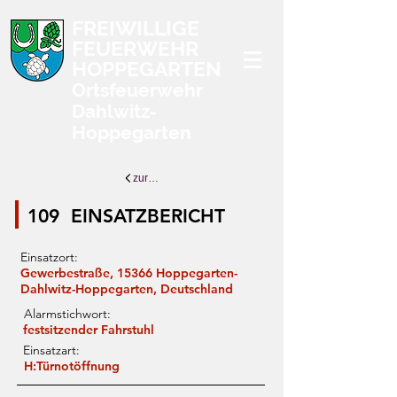
FREIWILLIGE
FEUERWEHR
HOPPEGARTEN
Ortsfeuerwehr
Dahlwitz-
Hoppegarten
zurück zur Übersicht
109
EINSATZBERICHT
Einsatzort:
Gewerbestraße, 15366 Hoppegarten-
Dahlwitz-Hoppegarten, Deutschland
Alarmstichwort:
festsitzender Fahrstuhl
Einsatzart:
H:Türnotöffnung