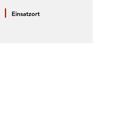
Einsatzort
*Aus Datenschutzgründen wird nur die
Mitte der Straße markiert. Anhand der
Markierung lässt sich nicht der Einsatzort
bestimmen.