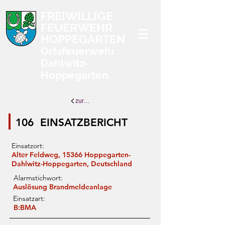
FREIWILLIGE
FEUERWEHR
HOPPEGARTEN
Ortsfeuerwehr
Dahlwitz-
Hoppegarten
zurück zur Übersicht
106
EINSATZBERICHT
Einsatzort:
Alter Feldweg, 15366 Hoppegarten-
Dahlwitz-Hoppegarten, Deutschland
Alarmstichwort:
Auslösung Brandmeldeanlage
Einsatzart:
B:BMA