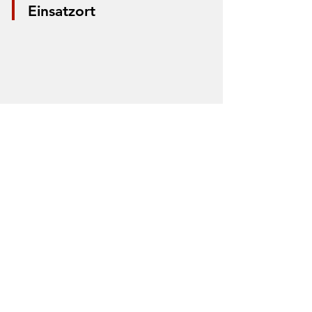
Einsatzort
*Aus Datenschutzgründen wird nur die
Mitte der Straße markiert. Anhand der
Markierung lässt sich nicht der Einsatzort
bestimmen.