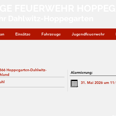
IGE FEUERWEHR HOPPE
hr Dahlwitz-Hoppegarten
lan
Einsätze
Fahrzeuge
Jugendfeuerwehr
366 Hoppegarten-Dahlwitz-
Alarmierung:
hland
uhl
31. Mai 2026 um 11: