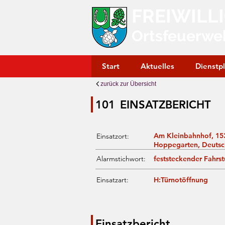
FREIWILL
Ortsfeuerwe
Start
Aktuelles
Dienstp
zurück zur Übersicht
101
EINSATZBERICHT
Am Kleinbahnhof, 15
Einsatzort:
Hoppegarten, Deutsc
Alarmstichwort:
feststeckender Fahrst
Einsatzart:
H:Türnotöffnung
Einsatzbericht