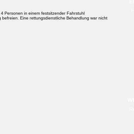
E
H
 Personen in einem festsitzender Fahrstuhl
 befreien. Eine rettungsdienstliche Behandlung war nicht
WE
R