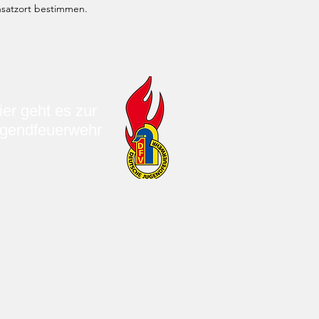
nsatzort bestimmen.
ier geht es zur
gendfeuerwehr