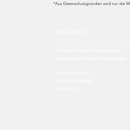
*Aus Datenschutzgründen wird nur die Mit
ANSCHRIFT
Freiwillige Feuerwehr Hoppegarten
Ortsfeuerwehr Dahlwitz-Hoppegarten
An der Feuerwehr 1
15366 Hoppegarten
Deutschland