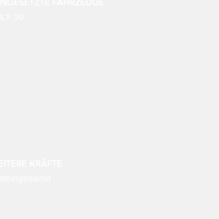
INGESETZTE FAHRZEUGE
LF 20
ITERE KRÄFTE
ettungsdienst