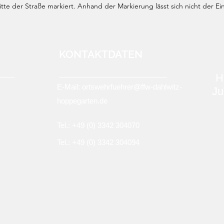
te der Straße markiert. Anhand der Markierung lässt sich nicht der Ei
KONTAKTDATEN
H
E-Mail:
ortswehrfuehrer@ffw-dahlwitz-
Ju
hoppegarten.de
Tel.: +49 (0)
3342 304070
Tel.: +49 (0) 3342 304094