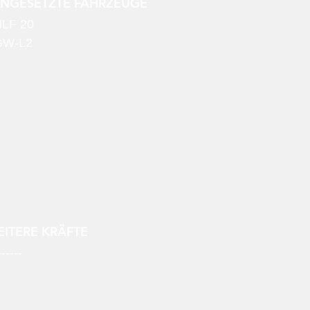
INGESETZTE FAHRZEUGE
LF 20
GW-L2
ITERE KRÄFTE
------