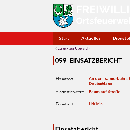
FREIWILL
Ortsfeuerwe
Start
Aktuelles
Dienstp
zurück zur Übersicht
099
EINSATZBERICHT
An der Trainierbahn
Einsatzort:
Deutschland
Alarmstichwort:
Baum auf Straße
Einsatzart:
H:Klein
Einsatzbericht