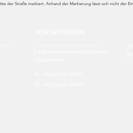
te der Straße markiert. Anhand der Markierung lässt sich nicht der Ei
KONTAKTDATEN
H
E-Mail:
ortswehrfuehrer@ffw-dahlwitz-
Ju
hoppegarten.de
Tel.: +49 (0)
3342 304070
Tel.: +49 (0) 3342 304094