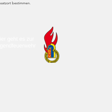
nsatzort bestimmen.
ier geht es zur
gendfeuerwehr