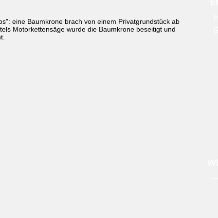
E
H
os": eine Baumkrone brach von einem Privatgrundstück ab
Mittels Motorkettensäge wurde die Baumkrone beseitigt und
t.
WE
--