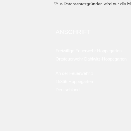
*Aus Datenschutzgründen wird nur die Mit
ANSCHRIFT
Freiwillige Feuerwehr Hoppegarten
Ortsfeuerwehr Dahlwitz-Hoppegarten
An der Feuerwehr 1
15366 Hoppegarten
Deutschland