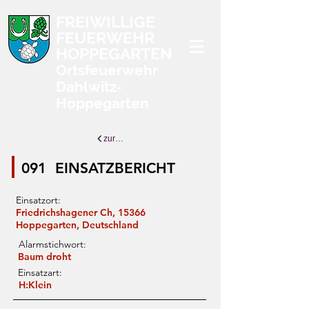
FREIWILLIGE
FEUERWEHR
HOPPEGARTEN
Ortsfeuerwehr
Dahlwitz-
Hoppegarten
zurück zur Übersicht
091
EINSATZBERICHT
Einsatzort:
Friedrichshagener Ch, 15366
Hoppegarten, Deutschland
Alarmstichwort:
Baum droht
Einsatzart:
H:Klein