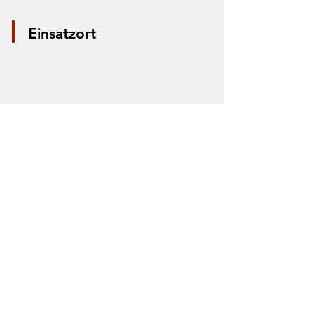
Einsatzort
*Aus Datenschutzgründen wird nur die
Mitte der Straße markiert. Anhand der
Markierung lässt sich nicht der Einsatzort
bestimmen.