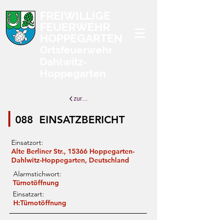
FREIWILLIGE
FEUERWEHR
HOPPEGARTEN
Ortsfeuerwehr
Dahlwitz-
Hoppegarten
zurück zur Übersicht
088
EINSATZBERICHT
Einsatzort:
Alte Berliner Str., 15366 Hoppegarten-
Dahlwitz-Hoppegarten, Deutschland
Alarmstichwort:
Türnotöffnung
Einsatzart:
H:Türnotöffnung