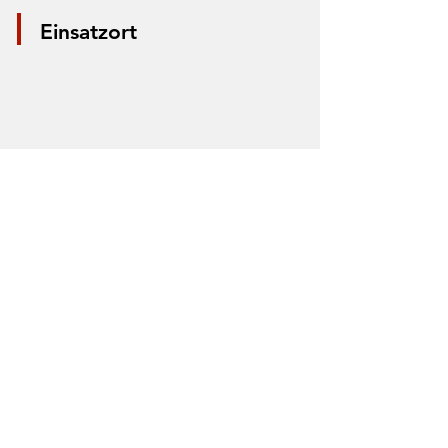
Einsatzort
*Aus Datenschutzgründen wird nur die
Mitte der Straße markiert. Anhand der
Markierung lässt sich nicht der Einsatzort
bestimmen.