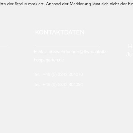
te der Straße markiert. Anhand der Markierung lässt sich nicht der Ei
KONTAKTDATEN
H
E-Mail:
ortswehrfuehrer@ffw-dahlwitz-
Ju
hoppegarten.de
Tel.: +49 (0)
3342 304070
Tel.: +49 (0) 3342 304094