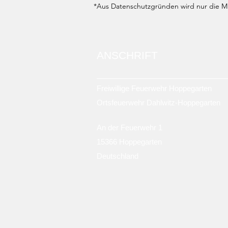
*Aus Datenschutzgründen wird nur die Mit
ANSCHRIFT
Freiwillige Feuerwehr Hoppegarten
Ortsfeuerwehr Dahlwitz-Hoppegarten
An der Feuerwehr 1
15366 Hoppegarten
Deutschland