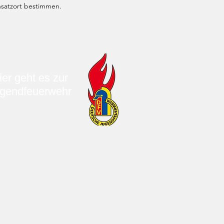
nsatzort bestimmen.
ier geht es zur
gendfeuerwehr