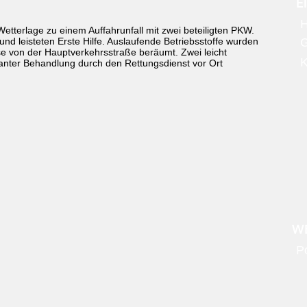
E
H
tterlage zu einem Auffahrunfall mit zwei beteiligten PKW.
 und leisteten Erste Hilfe. Auslaufende Betriebsstoffe wurden
e von der Hauptverkehrsstraße beräumt. Zwei leicht
anter Behandlung durch den Rettungsdienst vor Ort
WE
Po