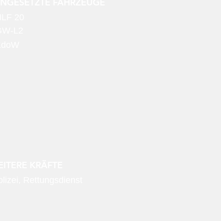
INGESETZTE FAHRZEUGE
LF 20
GW-L2
KdoW
ITERE KRÄFTE
lizei, Rettungsdienst