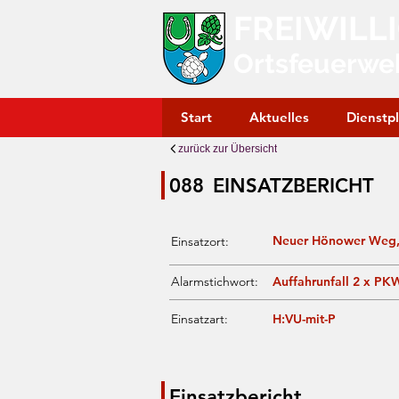
FREIWILL
Ortsfeuerwe
Start
Aktuelles
Dienstp
zurück zur Übersicht
088
EINSATZBERICHT
Neuer Hönower Weg,
Einsatzort:
Alarmstichwort:
Auffahrunfall 2 x PK
Einsatzart:
H:VU-mit-P
Einsatzbericht