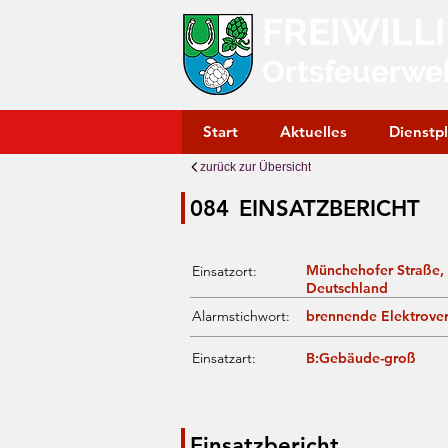
FREIWILL
Ortsfeuerwe
Start
Aktuelles
Dienstp
zurück zur Übersicht
084
EINSATZBERICHT
Münchehofer Straße,
Einsatzort:
Deutschland
Alarmstichwort:
brennende Elektrover
Einsatzart:
B:Gebäude-groß
Einsatzbericht