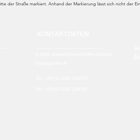
te der Straße markiert. Anhand der Markierung lässt sich nicht der Ei
KONTAKTDATEN
H
E-Mail:
ortswehrfuehrer@ffw-dahlwitz-
Ju
hoppegarten.de
Tel.: +49 (0)
3342 304070
Tel.: +49 (0) 3342 304094