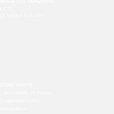
INGESETZTE FAHRZEUGE
LF 20
LF 16/25 + FwA-CO²
ITERE KRÄFTE
F Münchehofe, FF Hönow,
 Vogelsdorf, Polizei,
ettungsdienst