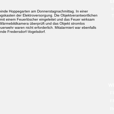
E
H
einde Hoppegarten am Donnerstagnachmittag. In einer
ngskasten der Elektroversorgung. Die Objektverantwortlichen
T
mit einem Feuerlöscher eingeleitet und das Feuer wirksam
 Wärmebildkamera überprüft und das Objekt stromlos
rwehr waren nicht erforderlich. Mitalarmiert war ebenfalls
nde Fredersdorf-Vogelsdorf.
WE
F
FF
R