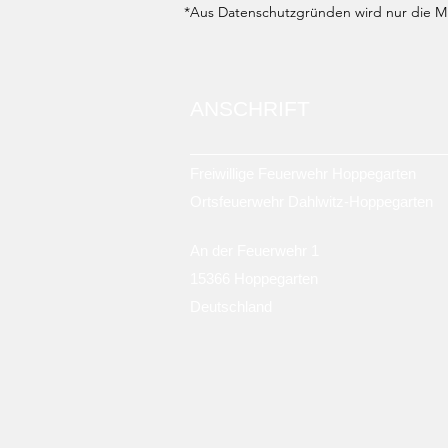
*Aus Datenschutzgründen wird nur die Mit
ANSCHRIFT
Freiwillige Feuerwehr Hoppegarten
Ortsfeuerwehr Dahlwitz-Hoppegarten
An der Feuerwehr 1
15366 Hoppegarten
Deutschland