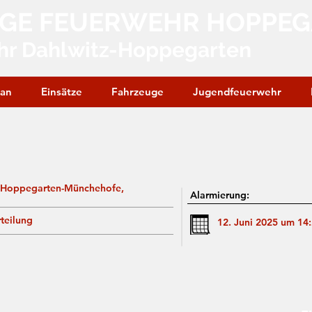
IGE FEUERWEHR HOPPE
hr Dahlwitz-Hoppegarten
lan
Einsätze
Fahrzeuge
Jugendfeuerwehr
 Hoppegarten-Münchehofe,
Alarmierung:
teilung
12. Juni 2025 um 14