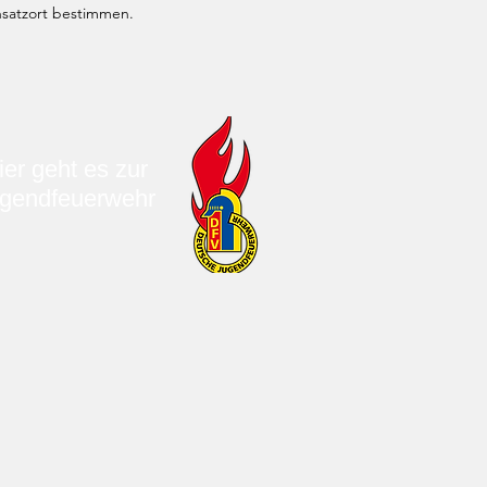
nsatzort bestimmen.
ier geht es zur
gendfeuerwehr