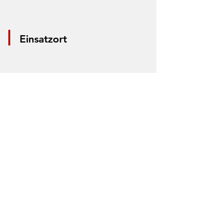
Einsatzort
*Aus Datenschutzgründen wird nur die
Mitte der Straße markiert. Anhand der
Markierung lässt sich nicht der Einsatzort
bestimmen.