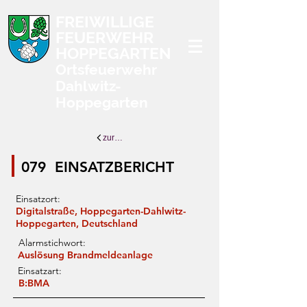
FREIWILLIGE
FEUERWEHR
HOPPEGARTEN
Ortsfeuerwehr
Dahlwitz-
Hoppegarten
zurück zur Übersicht
079
EINSATZBERICHT
Einsatzort:
Digitalstraße, Hoppegarten-Dahlwitz-
Hoppegarten, Deutschland
Alarmstichwort:
Auslösung Brandmeldeanlage
Einsatzart:
B:BMA