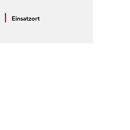
Einsatzort
*Aus Datenschutzgründen wird nur die
Mitte der Straße markiert. Anhand der
Markierung lässt sich nicht der Einsatzort
bestimmen.