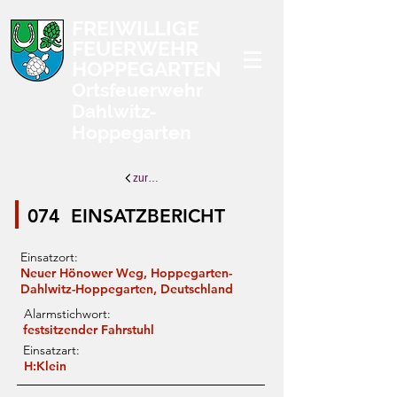
FREIWILLIGE
FEUERWEHR
HOPPEGARTEN
Ortsfeuerwehr
Dahlwitz-
Hoppegarten
zurück zur Übersicht
074
EINSATZBERICHT
Einsatzort:
Neuer Hönower Weg, Hoppegarten-
Dahlwitz-Hoppegarten, Deutschland
Alarmstichwort:
festsitzender Fahrstuhl
Einsatzart:
H:Klein