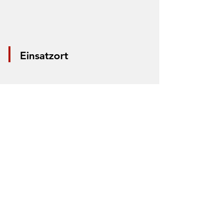
Einsatzort
*Aus Datenschutzgründen wird nur die
Mitte der Straße markiert. Anhand der
Markierung lässt sich nicht der Einsatzort