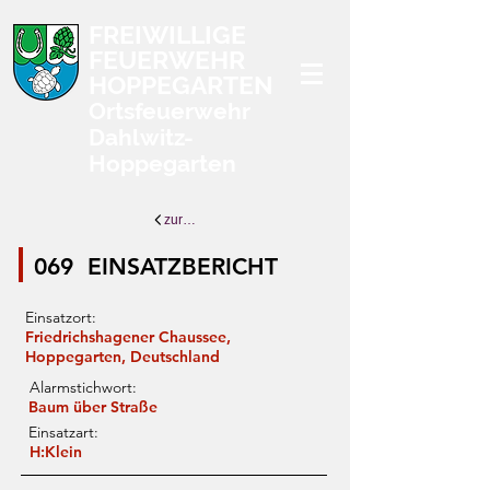
FREIWILLIGE
FEUERWEHR
HOPPEGARTEN
Ortsfeuerwehr
Dahlwitz-
Hoppegarten
zurück zur Übersicht
069
EINSATZBERICHT
Einsatzort:
Friedrichshagener Chaussee,
Hoppegarten, Deutschland
Alarmstichwort:
Baum über Straße
Einsatzart:
H:Klein