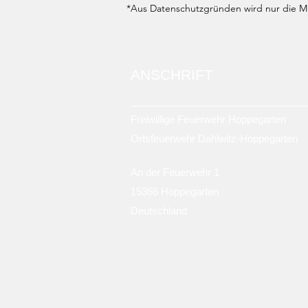
*Aus Datenschutzgründen wird nur die Mit
ANSCHRIFT
Freiwillige Feuerwehr Hoppegarten
Ortsfeuerwehr Dahlwitz-Hoppegarten
An der Feuerwehr 1
15366 Hoppegarten
Deutschland