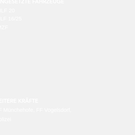
INGESETZTE FAHRZEUGE
LF 20
LF 16/25
MZF
ITERE KRÄFTE
F Münchehofe, FF Vogelsdorf,
lizei