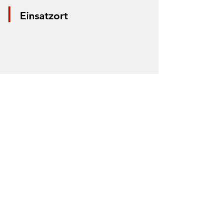
Einsatzort
*Aus Datenschutzgründen wird nur die
Mitte der Straße markiert. Anhand der
Markierung lässt sich nicht der Einsatzort
bestimmen.