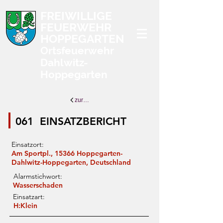
FREIWILLIGE
FEUERWEHR
HOPPEGARTEN
Ortsfeuerwehr
Dahlwitz-
Hoppegarten
zurück zur Übersicht
061
EINSATZBERICHT
Einsatzort:
Am Sportpl., 15366 Hoppegarten-
Dahlwitz-Hoppegarten, Deutschland
Alarmstichwort:
Wasserschaden
Einsatzart:
H:Klein