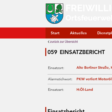
FREIWILL
Ortsfeuerwe
Start
Aktuelles
Dienstp
zurück zur Übersicht
059
EINSATZBERICHT
Alte Berliner Straße
Einsatzort:
Alarmstichwort:
PKW verliert Motoröl
Einsatzart:
H:Öl-Land
Einsatzbericht