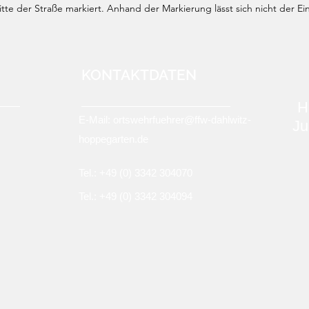
te der Straße markiert. Anhand der Markierung lässt sich nicht der Ei
KONTAKTDATEN
H
E-Mail:
ortswehrfuehrer@ffw-dahlwitz-
Ju
hoppegarten.de
Tel.: +49 (0)
3342 304070
Tel.: +49 (0) 3342 304094