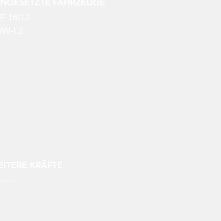
INGESETZTE FAHRZEUGE
F 16/12
GW-L2
ITERE KRÄFTE
------