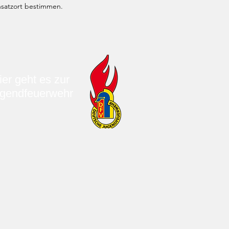
nsatzort bestimmen.
ier geht es zur
gendfeuerwehr