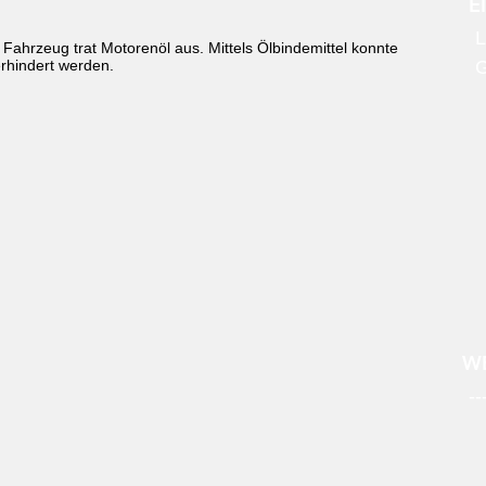
E
L
hrzeug trat Motorenöl aus. Mittels Ölbindemittel konnte
rhindert werden.
WE
--