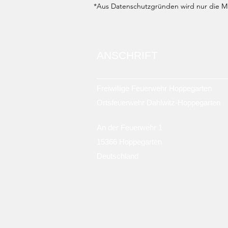
*Aus Datenschutzgründen wird nur die Mit
ANSCHRIFT
Freiwillige Feuerwehr Hoppegarten
Ortsfeuerwehr Dahlwitz-Hoppegarten
An der Feuerwehr 1
15366 Hoppegarten
Deutschland