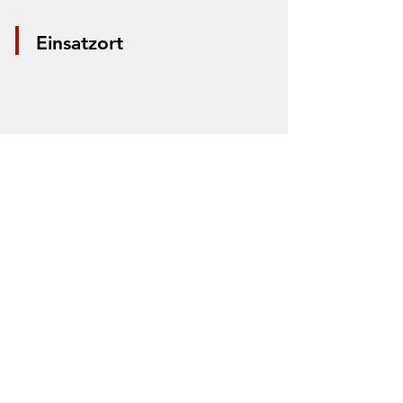
Einsatzort
*Aus Datenschutzgründen wird nur die
Mitte der Straße markiert. Anhand der
Markierung lässt sich nicht der Einsatzort
bestimmen.