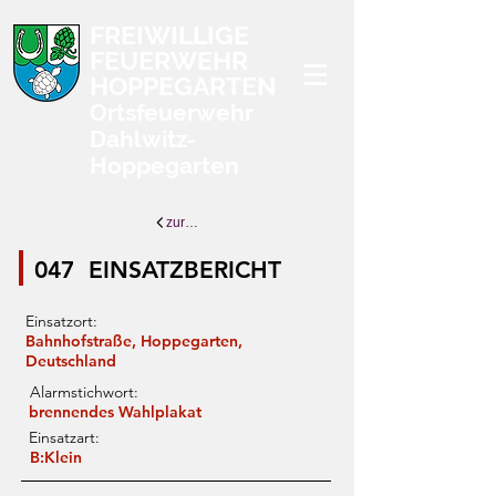
FREIWILLIGE
FEUERWEHR
HOPPEGARTEN
Ortsfeuerwehr
Dahlwitz-
Hoppegarten
zurück zur Übersicht
047
EINSATZBERICHT
Einsatzort:
Bahnhofstraße, Hoppegarten,
Deutschland
Alarmstichwort:
brennendes Wahlplakat
Einsatzart:
B:Klein