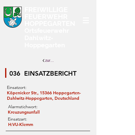
FREIWILLIGE
FEUERWEHR
HOPPEGARTEN
Ortsfeuerwehr
Dahlwitz-
Hoppegarten
zurück zur Übersicht
036
EINSATZBERICHT
Einsatzort:
Köpenicker Str., 15366 Hoppegarten-
Dahlwitz-Hoppegarten, Deutschland
Alarmstichwort:
Kreuzungsunfall
Einsatzart:
H:VU-Klemm