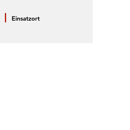
Einsatzort
*Aus Datenschutzgründen wird nur die
Mitte der Straße markiert. Anhand der
Markierung lässt sich nicht der Einsatzort
bestimmen.