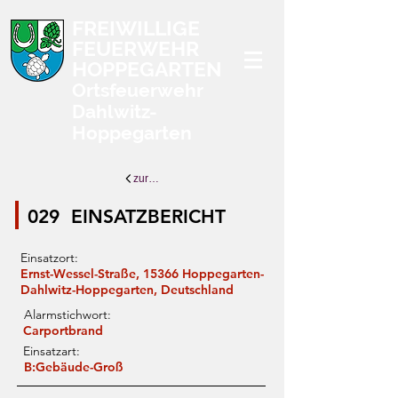
FREIWILLIGE
FEUERWEHR
HOPPEGARTEN
Ortsfeuerwehr
Dahlwitz-
Hoppegarten
zurück zur Übersicht
029
EINSATZBERICHT
Einsatzort:
Ernst-Wessel-Straße, 15366 Hoppegarten-
Dahlwitz-Hoppegarten, Deutschland
Alarmstichwort:
Carportbrand
Einsatzart:
B:Gebäude-Groß