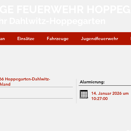
IGE FEUERWEHR HOPPE
hr Dahlwitz-Hoppegarten
lan
Einsätze
Fahrzeuge
Jugendfeuerwehr
5366 Hoppegarten-Dahlwitz-
Alarmierung:
hland
14. Januar 2026 um
10:27:00