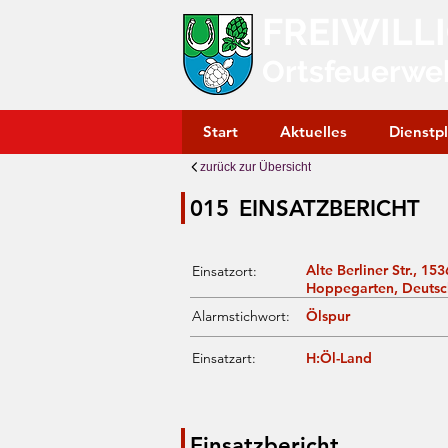
FREIWILL
Ortsfeuerwe
Start
Aktuelles
Dienstp
zurück zur Übersicht
015
EINSATZBERICHT
Alte Berliner Str., 1
Einsatzort:
Hoppegarten, Deutsc
Alarmstichwort:
Ölspur
Einsatzart:
H:Öl-Land
Einsatzbericht