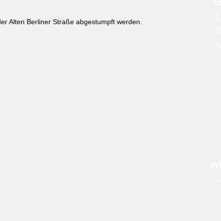
E
L
der Alten Berliner Straße abgestumpft werden.
WE
--