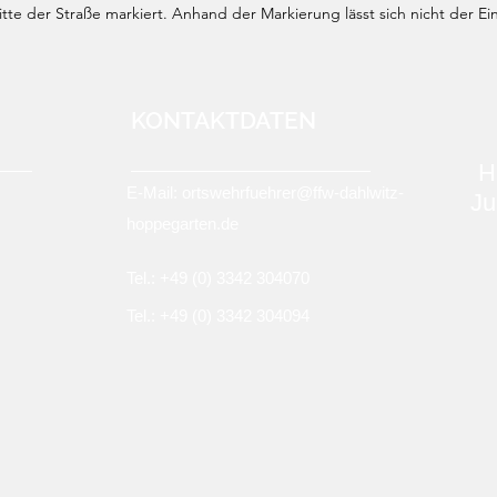
te der Straße markiert. Anhand der Markierung lässt sich nicht der Ei
KONTAKTDATEN
H
E-Mail:
ortswehrfuehrer@ffw-dahlwitz-
Ju
hoppegarten.de
Tel.: +49 (0)
3342 304070
Tel.: +49 (0) 3342 304094