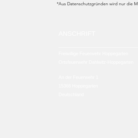
*Aus Datenschutzgründen wird nur die Mit
ANSCHRIFT
Freiwillige Feuerwehr Hoppegarten
Ortsfeuerwehr Dahlwitz-Hoppegarten
An der Feuerwehr 1
15366 Hoppegarten
Deutschland