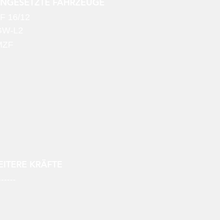
INGESETZTE FAHRZEUGE
F 16/12
GW-L2
MZF
ITERE KRÄFTE
------