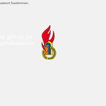
nsatzort bestimmen.
ier geht es zur
gendfeuerwehr