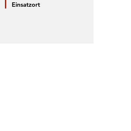
Einsatzort
*Aus Datenschutzgründen wird nur die
Mitte der Straße markiert. Anhand der
Markierung lässt sich nicht der Einsatzort
bestimmen.