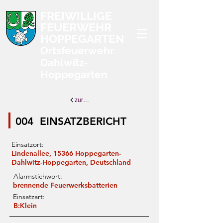
FREIWILLIGE
FEUERWEHR
HOPPEGARTEN
Ortsfeuerwehr
Dahlwitz-
Hoppegarten
zurück zur Übersicht
004
EINSATZBERICHT
Einsatzort:
Lindenallee, 15366 Hoppegarten-
Dahlwitz-Hoppegarten, Deutschland
Alarmstichwort:
brennende Feuerwerksbatterien
Einsatzart:
B:Klein