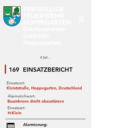
FREIWILLIGE
FEUERWEHR
HOPPEGARTEN
Ortsfeuerwehr
Dahlwitz-
Hoppegarten
zurück zur Übersicht
169
EINSATZBERICHT
Einsatzort:
Kleiststraße, Hoppegarten, Deutschland
Alarmstichwort:
Baumkrone droht abzustürzen
Einsatzart:
H:Klein
Alarmierung: