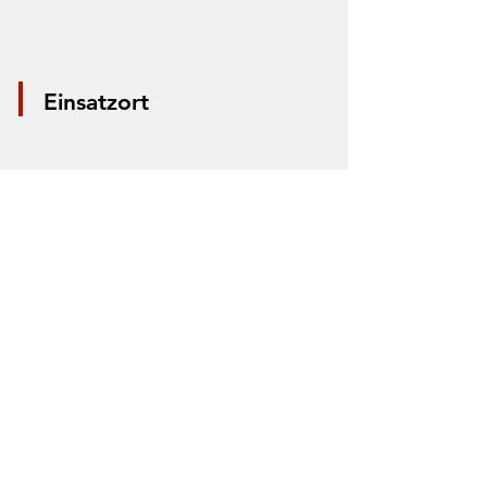
Einsatzort
*Aus Datenschutzgründen wird nur die
Mitte der Straße markiert. Anhand der
Markierung lässt sich nicht der Einsatzort
bestimmen.