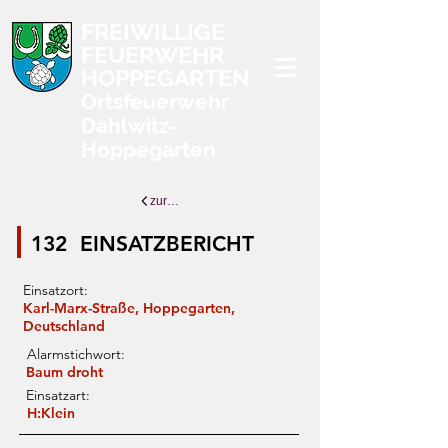
FREIWILLIGE
FEUERWEHR
HOPPEGARTEN
Ortsfeuerwehr
Dahlwitz-
Hoppegarten
zurück zur Übersicht
132
EINSATZBERICHT
Einsatzort:
Karl-Marx-Straße, Hoppegarten,
Deutschland
Alarmstichwort:
Baum droht
Einsatzart:
H:Klein