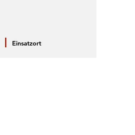
Einsatzort
*Aus Datenschutzgründen wird nur die
Mitte der Straße markiert. Anhand der