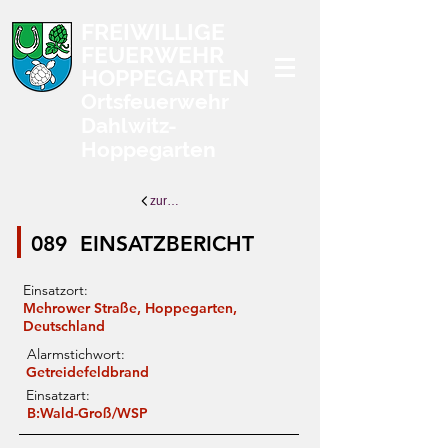
FREIWILLIGE
FEUERWEHR
HOPPEGARTEN
Ortsfeuerwehr
Dahlwitz-
Hoppegarten
zurück zur Übersicht
089
EINSATZBERICHT
Einsatzort:
Mehrower Straße, Hoppegarten,
Deutschland
Alarmstichwort:
Getreidefeldbrand
Einsatzart:
B:Wald-Groß/WSP