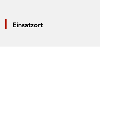
Einsatzort
*Aus Datenschutzgründen wird nur die
Mitte der Straße markiert. Anhand der
Markierung lässt sich nicht der Einsatzort
bestimmen.