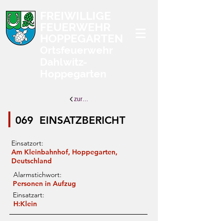
FREIWILLIGE
FEUERWEHR
HOPPEGARTEN
Ortsfeuerwehr
Dahlwitz-
Hoppegarten
zurück zur Übersicht
069
EINSATZBERICHT
Einsatzort:
Am Kleinbahnhof, Hoppegarten,
Deutschland
Alarmstichwort:
Personen in Aufzug
Einsatzart:
H:Klein