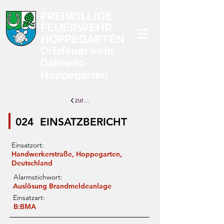
FREIWILLIGE
FEUERWEHR
HOPPEGARTEN
Ortsfeuerwehr
Dahlwitz-
Hoppegarten
zurück zur Übersicht
024
EINSATZBERICHT
Einsatzort:
Handwerkerstraße, Hoppegarten,
Deutschland
Alarmstichwort:
Auslösung Brandmeldeanlage
Einsatzart:
B:BMA