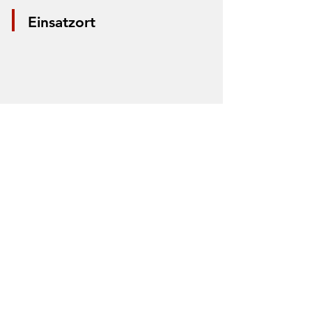
Einsatzort
*Aus Datenschutzgründen wird nur die
Mitte der Straße markiert. Anhand der
Markierung lässt sich nicht der Einsatzort
bestimmen.