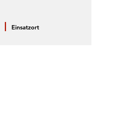
Einsatzort
*Aus Datenschutzgründen wird nur die
Mitte der Straße markiert. Anhand der
Markierung lässt sich nicht der Einsatzort
bestimmen.