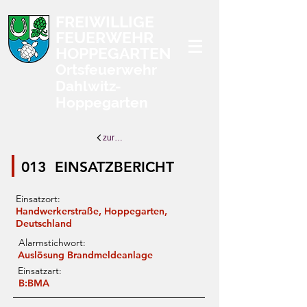
FREIWILLIGE
FEUERWEHR
HOPPEGARTEN
Ortsfeuerwehr
Dahlwitz-
Hoppegarten
zurück zur Übersicht
013
EINSATZBERICHT
Einsatzort:
Handwerkerstraße, Hoppegarten,
Deutschland
Alarmstichwort:
Auslösung Brandmeldeanlage
Einsatzart:
B:BMA