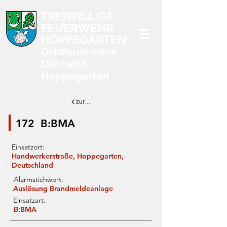
FREIWILLIGE
FEUERWEHR
HOPPEGARTEN
Ortsfeuerwehr
Dahlwitz-
Hoppegarten
zurück zur Übersicht
172
B:BMA
Einsatzort:
Handwerkerstraße, Hoppegarten,
Deutschland
Alarmstichwort:
Auslösung Brandmeldeanlage
Einsatzart:
B:BMA