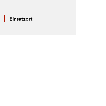
Einsatzort
*Aus Datenschutzgründen wird nur die
Mitte der Straße markiert. Anhand der
Markierung lässt sich nicht der Einsatzort
bestimmen.