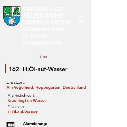
FREIWILLIGE
FEUERWEHR
HOPPEGARTEN
Ortsfeuerwehr
Dahlwitz-
Hoppegarten
zurück zur Übersicht
162
H:Öl-auf-Wasser
Einsatzort:
Am Vogelherd, Hoppegarten, Deutschland
Alarmstichwort:
Krad liegt im Wasser
Einsatzart:
H:Öl-auf-Wasser
Alarmierung: