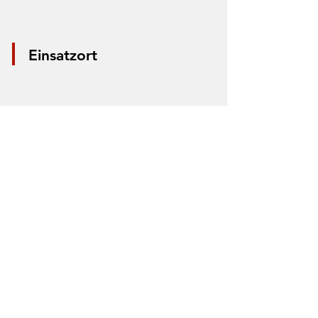
Einsatzort
*Aus Datenschutzgründen wird nur die
Mitte der Straße markiert. Anhand der
Markierung lässt sich nicht der Einsatzort
bestimmen.