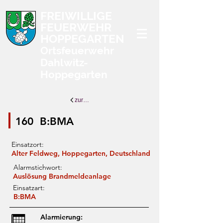
FREIWILLIGE
FEUERWEHR
HOPPEGARTEN
Ortsfeuerwehr
Dahlwitz-
Hoppegarten
zurück zur Übersicht
160
B:BMA
Einsatzort:
Alter Feldweg, Hoppegarten, Deutschland
Alarmstichwort:
Auslösung Brandmeldeanlage
Einsatzart:
B:BMA
Alarmierung: