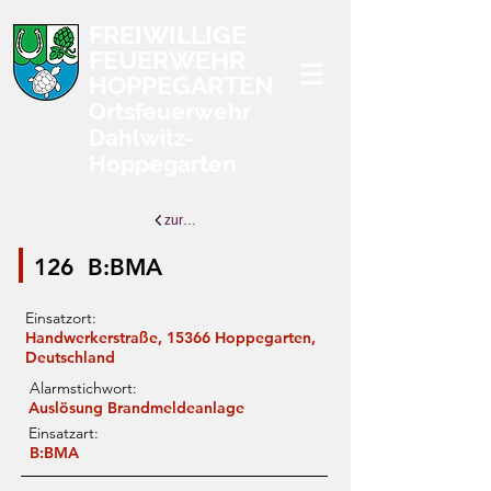
FREIWILLIGE
FEUERWEHR
HOPPEGARTEN
Ortsfeuerwehr
Dahlwitz-
Hoppegarten
zurück zur Übersicht
126
B:BMA
Einsatzort:
Handwerkerstraße, 15366 Hoppegarten,
Deutschland
Alarmstichwort:
Auslösung Brandmeldeanlage
Einsatzart:
B:BMA