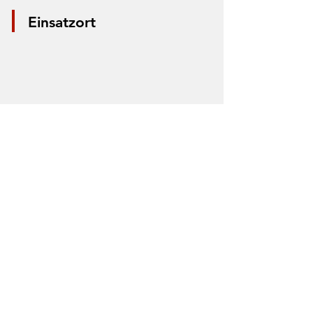
Einsatzort
*Aus Datenschutzgründen wird nur die
Mitte der Straße markiert. Anhand der
Markierung lässt sich nicht der Einsatzort
bestimmen.