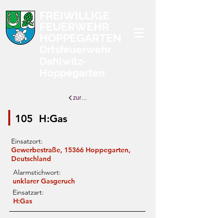
FREIWILLIGE
FEUERWEHR
HOPPEGARTEN
Ortsfeuerwehr
Dahlwitz-
Hoppegarten
zurück zur Übersicht
105
H:Gas
Einsatzort:
Gewerbestraße, 15366 Hoppegarten,
Deutschland
Alarmstichwort:
unklarer Gasgeruch
Einsatzart:
H:Gas