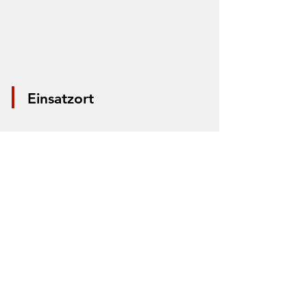
Einsatzort
*Aus Datenschutzgründen wird nur die
Mitte der Straße markiert. Anhand der