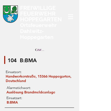
FREIWILLIGE
FEUERWEHR
HOPPEGARTEN
Ortsfeuerwehr
Dahlwitz-
Hoppegarten
zurück zur Übersicht
104
B:BMA
Einsatzort:
Handwerkerstraße, 15366 Hoppegarten,
Deutschland
Alarmstichwort:
Auslösung Brandmeldeanlage
Einsatzart:
B:BMA