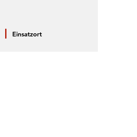
Einsatzort
*Aus Datenschutzgründen wird nur die
Mitte der Straße markiert. Anhand der
Markierung lässt sich nicht der Einsatzort