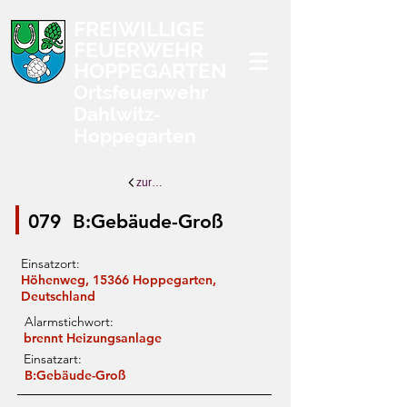
FREIWILLIGE
FEUERWEHR
HOPPEGARTEN
Ortsfeuerwehr
Dahlwitz-
Hoppegarten
zurück zur Übersicht
079
B:Gebäude-Groß
Einsatzort:
Höhenweg, 15366 Hoppegarten,
Deutschland
Alarmstichwort:
brennt Heizungsanlage
Einsatzart:
B:Gebäude-Groß