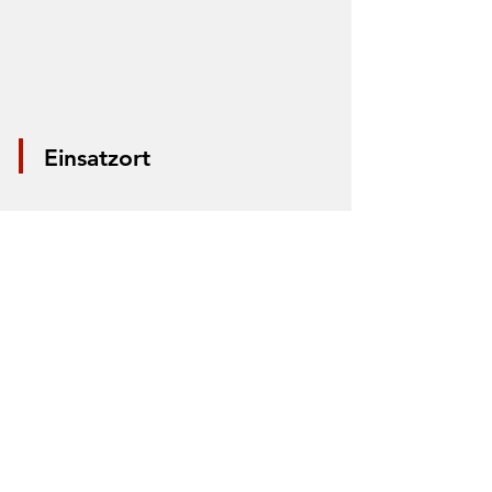
Einsatzort
*Aus Datenschutzgründen wird nur die
Mitte der Straße markiert. Anhand der