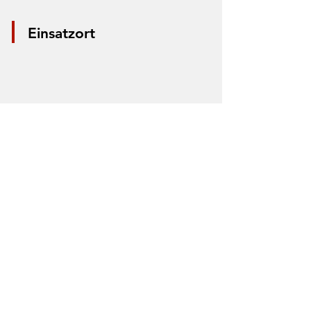
Einsatzort
*Aus Datenschutzgründen wird nur die
Mitte der Straße markiert. Anhand der
Markierung lässt sich nicht der Einsatzort
bestimmen.