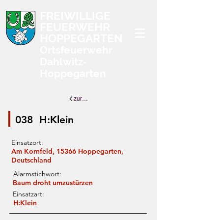
FREIWILLIGE
FEUERWEHR
HOPPEGARTEN
Ortsfeuerwehr
Dahlwitz-
Hoppegarten
zurück zur Übersicht
038
H:Klein
Einsatzort:
Am Kornfeld, 15366 Hoppegarten,
Deutschland
Alarmstichwort:
Baum droht umzustürzen
Einsatzart:
H:Klein