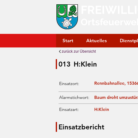
FREIWILL
Ortsfeuerwe
Start
Aktuelles
Dienstp
zurück zur Übersicht
013
H:Klein
Rennbahnallee, 1536
Einsatzort:
Alarmstichwort:
Baum droht umzustür
Einsatzart:
H:Klein
Einsatzbericht