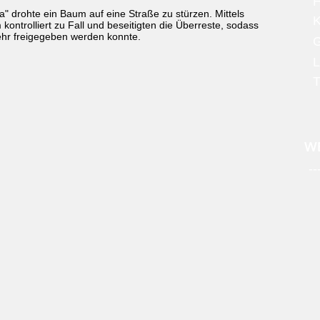
H
a" drohte ein Baum auf eine Straße zu stürzen. Mittels
ontrolliert zu Fall und beseitigten die Überreste, sodass
ehr freigegeben werden konnte.
L
T
WE
--