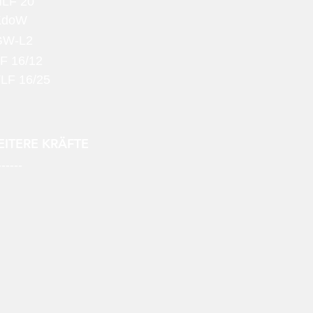
LF 20
KdoW
GW-L2
F 16/12
LF 16/25
ITERE KRÄFTE
------