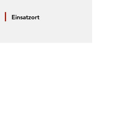
Einsatzort
*Aus Datenschutzgründen wird nur die
Mitte der Straße markiert. Anhand der
Markierung lässt sich nicht der Einsatzort
bestimmen.