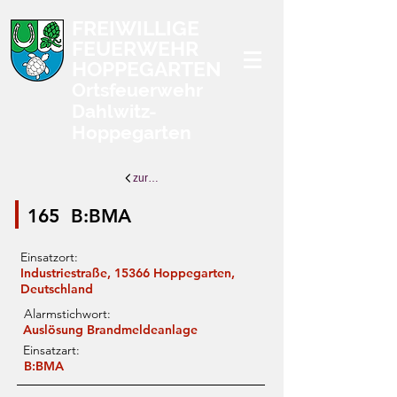
FREIWILLIGE
FEUERWEHR
HOPPEGARTEN
Ortsfeuerwehr
Dahlwitz-
Hoppegarten
zurück zur Übersicht
165
B:BMA
Einsatzort:
Industriestraße, 15366 Hoppegarten,
Deutschland
Alarmstichwort:
Auslösung Brandmeldeanlage
Einsatzart:
B:BMA