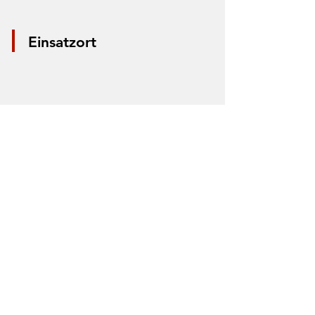
Einsatzort
*Aus Datenschutzgründen wird nur die
Mitte der Straße markiert. Anhand der
Markierung lässt sich nicht der Einsatzort
bestimmen.