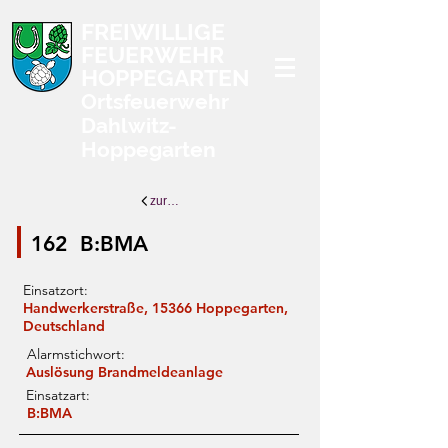
FREIWILLIGE
FEUERWEHR
HOPPEGARTEN
Ortsfeuerwehr
Dahlwitz-
Hoppegarten
zurück zur Übersicht
162
B:BMA
Einsatzort:
Handwerkerstraße, 15366 Hoppegarten,
Deutschland
Alarmstichwort:
Auslösung Brandmeldeanlage
Einsatzart:
B:BMA