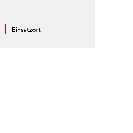
Einsatzort
*Aus Datenschutzgründen wird nur die
Mitte der Straße markiert. Anhand der
Markierung lässt sich nicht der Einsatzort
bestimmen.