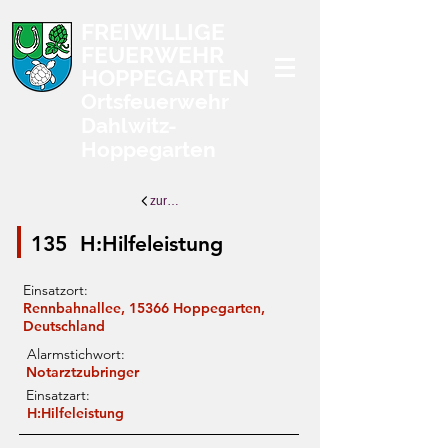
FREIWILLIGE
FEUERWEHR
HOPPEGARTEN
Ortsfeuerwehr
Dahlwitz-
Hoppegarten
zurück zur Übersicht
135
H:Hilfeleistung
Einsatzort:
Rennbahnallee, 15366 Hoppegarten,
Deutschland
Alarmstichwort:
Notarztzubringer
Einsatzart:
H:Hilfeleistung