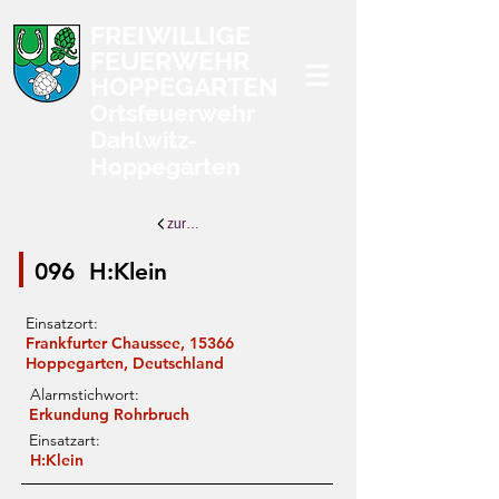
FREIWILLIGE
FEUERWEHR
HOPPEGARTEN
Ortsfeuerwehr
Dahlwitz-
Hoppegarten
zurück zur Übersicht
096
H:Klein
Einsatzort:
Frankfurter Chaussee, 15366
Hoppegarten, Deutschland
Alarmstichwort:
Erkundung Rohrbruch
Einsatzart:
H:Klein